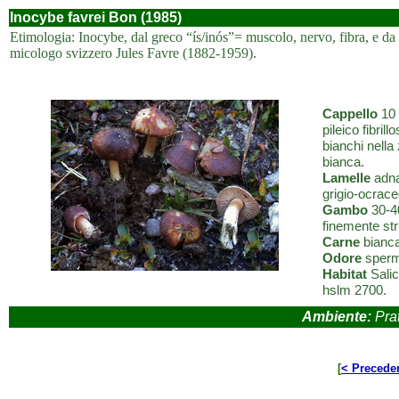
Inocybe favrei Bon (1985)
Etimologia: Inocybe, dal greco “ís/inós”= muscolo, nervo, fibra, e da 
micologo svizzero Jules Favre (1882-1959).
Cappello
10 
pileico fibril
bianchi nella
bianca.
Lamelle
adna
grigio-ocrace
Gambo
30-40
finemente str
Carne
bianca
Odore
sperm
Habitat
Salic
hslm 2700.
Ambiente:
Prat
[
< Precede