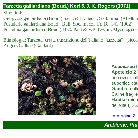
Tarzetta gaillardiana (Boud.) Korf & J. K. Rogers (1971)
Sinonimi:
Geopyxis gaillardiana (Boud.) Sacc. & D. Sacc., Syll. fung. (Abellini
Pustularia gaillardiana Boud., Bull. Soc. mycol. Fr. 18: 141 (1902)
Pustulina gaillardiana (Boud.) D.C. Pant & V.P. Tewari, Mycologia 6
Etimologia: Tarzetta, errata trascrizione dell’italiano “tazzetta”= pic
Angers Galliae (Gaillard).
Ascocarpo
f
Apoteicio
2-
orlo rivolto a
superfice est
Gambo
molto
Carne
fragil
Habitat
micro
dei Vitelli) 
Immagine 2
Ambiente:
Prat