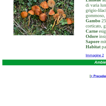
di varia lun
grigio-lilac
gommoso, p
Gambo
25-
corticato, g
Carne
esig
Odore
insi
Sapore
mit
Habitat
pas
Immagine 2
Ambie
[
< Precede