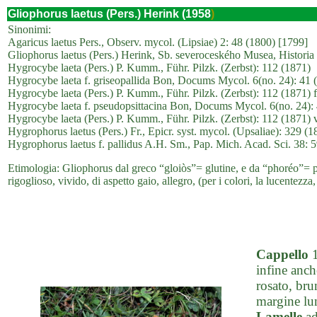
Gliophorus laetus (Pers.) Herink (1958
)
Sinonimi:
Agaricus laetus Pers., Observ. mycol. (Lipsiae) 2: 48 (1800) [1799]
Gliophorus laetus (Pers.) Herink, Sb. severoceského Musea, Historia N
Hygrocybe laeta (Pers.) P. Kumm., Führ. Pilzk. (Zerbst): 112 (1871)
Hygrocybe laeta f. griseopallida Bon, Docums Mycol. 6(no. 24): 41 
Hygrocybe laeta (Pers.) P. Kumm., Führ. Pilzk. (Zerbst): 112 (1871) f.
Hygrocybe laeta f. pseudopsittacina Bon, Docums Mycol. 6(no. 24):
Hygrocybe laeta (Pers.) P. Kumm., Führ. Pilzk. (Zerbst): 112 (1871) v
Hygrophorus laetus (Pers.) Fr., Epicr. syst. mycol. (Upsaliae): 329 (
Hygrophorus laetus f. pallidus A.H. Sm., Pap. Mich. Acad. Sci. 38: 
Etimologia: Gliophorus dal greco “gloiòs”= glutine, e da “phoréo”= port
rigoglioso, vivido, di aspetto gaio, allegro, (per i colori, la lucentezza,
Cappello
1
infine anch
rosato, bru
margine lun
Lamelle
ad