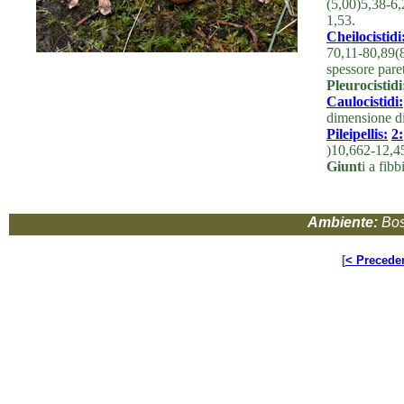
(5,00)5,38-6,
1,53.
Cheilocistidi
70,11-80,89(
spessore pare
Pleurocistidi
Caulocistidi:
dimensione di
Pileipellis:
2:
)10,662-12,4
Giunt
i a fibb
Ambiente:
Bos
[
< Precede