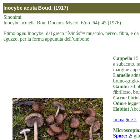
Inocybe acuta Boud. (1917)
Sinonimi:
Inocybe acutella Bon, Docums Mycol. 6(no. 64): 45 (1976)
Etimologia: Inocybe, dal greco “ís/inós”= muscolo, nervo, fibra, e da 
aguzzo, per la forma appuntita dell’umbone
Cappello
15-
a subacuto, r
margine appen
Lamelle
adnat
bruno-grigio-r
Gambo
30-50
fibrilloso, br
Carne
fibrios
Odore
legger
Habitat
Abete
Immagine 2
Microscopia
Spore:
2:
gib