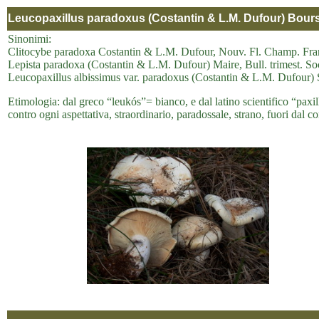
Leucopaxillus paradoxus (Costantin & L.M. Dufour) Bours
Sinonimi:
Clitocybe paradoxa Costantin & L.M. Dufour, Nouv. Fl. Champ. Fran
Lepista paradoxa (Costantin & L.M. Dufour) Maire, Bull. trimest. So
Leucopaxillus albissimus var. paradoxus (Costantin & L.M. Dufour) 
Etimologia: dal greco “leukós”= bianco, e dal latino scientifico “pax
contro ogni aspettativa, straordinario, paradossale, strano, fuori dal co