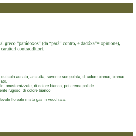
, dal greco “parádoxos” (da “pará” contro, e dadóxa”= opinione),
caratteri contraddittori.
ticola adnata, asciutta, sovente screpolata, di colore bianco, bianco-
lato.
ule, anastomizzate, di colore bianco, poi crema-pallide.
ente rugoso, di colore bianco.
evole floreale misto gas in vecchiaia.