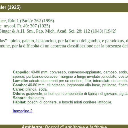
ier (1925)
ce, Edn 1 (Paris): 262 (1896)
c. mycol. Fr. 40: 307 (1925)
Singer & A.H. Sm., Pap. Mich. Acad. Sci. 28: 112 (1943) [1942]
illus”= piolo, paletto, bastoncino, per la forma del gambo, e paradoxus
mune, per la difficoltà di un acorretta classificazione per la presenza dei 
Cappello:
40-80 mm. convesso, convesso-appianato, carnoso, sodo, cu
sporco, poi bianco-ocraceo, margine a lungo involuto ,ondulato, costo
Lamelle:
adnato-decorrenti per un dentino, fitte, intercalate da lamell
Gambo:
40-80 mm. cilindraceo, ingrossato alla base, pruinoso, finem
Carne:
bianca, soda.
Odore:
gradevole, di fiori con componente di farina nel giovane, sgrad
Sapore:
dolciastro.
Habitat:
boschi di conifere, e boschi misti conifere latifoglie.
Immagine 2
Ambiente:
Boschi di aghifoglie e latifoglie