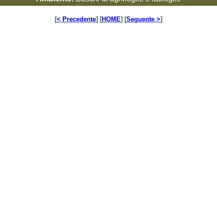
[
< Precedente
] [
HOME
] [
Seguente >
]