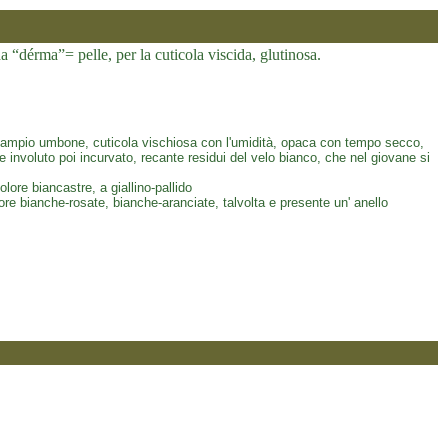
a “dérma”= pelle, per la cuticola viscida, glutinosa.
ampio umbone, cuticola vischiosa con l'umidità, opaca con tempo secco,
 involuto poi incurvato, recante residui del velo bianco, che nel giovane si
olore biancastre, a giallino-pallido
re bianche-rosate, bianche-aranciate, talvolta e presente un' anello