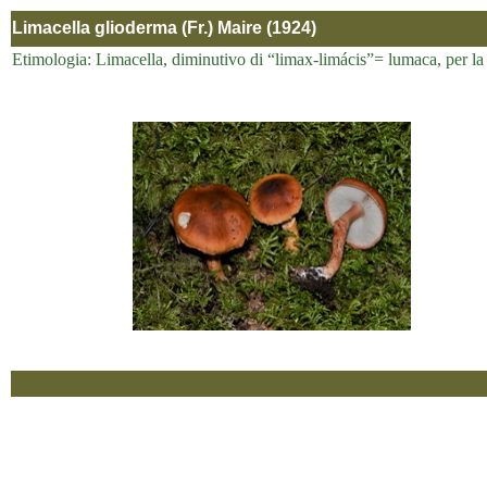
Limacella glioderma (Fr.) Maire (1924)
Etimologia: Limacella, diminutivo di “limax-limácis”= lumaca, per la vi