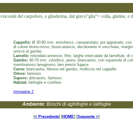
scosità del carpoforo, e glioderma, dal greco”glia”= colla, glutine, e d
Cappello:
Ø 30-80 mm. emisferico, campanulato, poi appianato, con 
di colore bruno-rosso, bruno-arancio, decolorante in vecchiaia, margine
unisce al gambo.
Lamelle:
rotondato-annesse, fitte, larghe intercalate da lamellule, di c
Gambo:
40-70 mm. cilindrico, pieno, biancastro, con squamule di colo
membranoso lanuginoso, ben presto fugace.
Carne:
biancastra, fibrosa nel gambo, molliccia nel cappello.
Odore:
farinoso.
Sapore:
dolciastro, farinoso.
Habitat:
latifoglie e conifere.
Immagine 2
Ambiente:
Boschi di aghifoglie e latifoglie
[
< Precedente
] [
HOME
] [
Seguente >
]