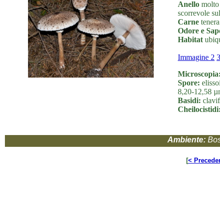
Anello
molto 
scorrevole su
Carne
tenera
Odore e Sap
Habitat
ubiqu
Immagine 2
Microscopia
Spore:
elisso
8,20-12,58 µ
Basidi:
clavif
Cheilocistidi
Ambiente:
Bos
[
< Precede