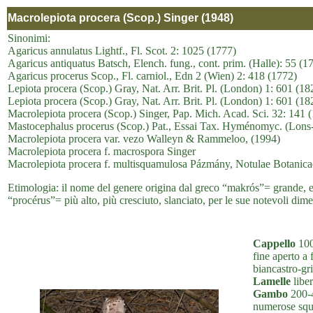
Macrolepiota procera (Scop.) Singer (1948)
Sinonimi:
Agaricus annulatus Lightf., Fl. Scot. 2: 1025 (1777)
Agaricus antiquatus Batsch, Elench. fung., cont. prim. (Halle): 55 (1
Agaricus procerus Scop., Fl. carniol., Edn 2 (Wien) 2: 418 (1772)
Lepiota procera (Scop.) Gray, Nat. Arr. Brit. Pl. (London) 1: 601 (182
Lepiota procera (Scop.) Gray, Nat. Arr. Brit. Pl. (London) 1: 601 (18
Macrolepiota procera (Scop.) Singer, Pap. Mich. Acad. Sci. 32: 141 (
Mastocephalus procerus (Scop.) Pat., Essai Tax. Hyménomyc. (Lons-
Macrolepiota procera var. vezo Walleyn & Rammeloo, (1994)
Macrolepiota procera f. macrospora Singer
Macrolepiota procera f. multisquamulosa Pázmány, Notulae Botanica
Etimologia: il nome del genere origina dal greco “makrós”= grande, e 
“procérus”= più alto, più cresciuto, slanciato, per le sue notevoli dime
Cappello
100
fine aperto a
biancastro-gr
Lamelle
liber
Gambo
200-4
numerose squa