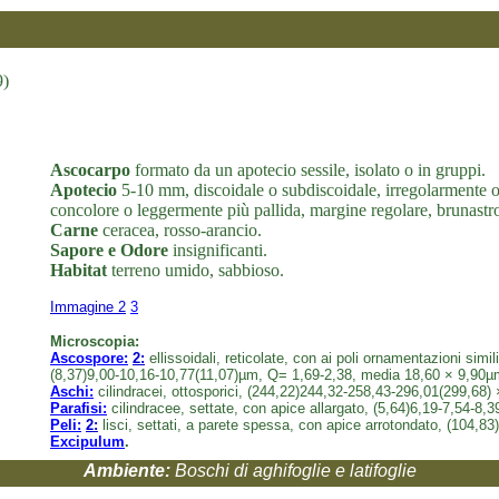
9)
Ascocarpo
formato da un apotecio sessile, isolato o in gruppi.
Apotecio
5-10 mm, discoidale o subdiscoidale, irregolarmente on
concolore o leggermente più pallida, margine regolare, brunastro 
Carne
ceracea, rosso-arancio.
Sapore e Odore
insignificanti.
Habitat
terreno umido, sabbioso.
Immagine 2
3
Microscopia:
Ascospore:
2:
ellissoidali, reticolate, con ai poli ornamentazioni simi
(8,37)9,00-10,16-10,77(11,07)µm, Q= 1,69-2,38, media 18,60 × 9,90µ
Aschi:
cilindracei, ottosporici, (244,22)244,32-258,43-296,01(299,68)
Parafisi:
cilindracee, settate, con apice allargato, (5,64)6,19-7,54-8,
Peli:
2:
lisci, settati, a parete spessa, con apice arrotondato, (104,
Excipulum
.
Ambiente:
Boschi di aghifoglie e latifoglie