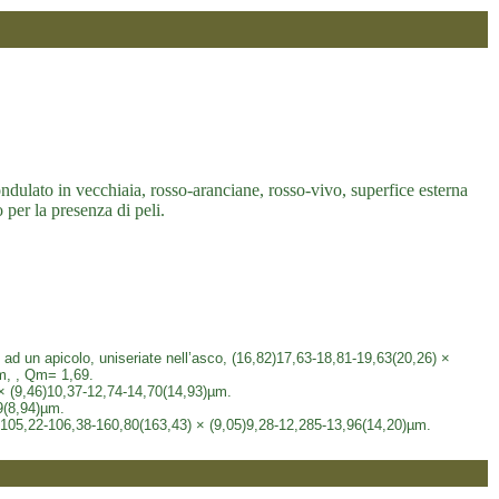
dulato in vecchiaia, rosso-aranciane, rosso-vivo, superfice esterna
per la presenza di peli.
li ad un apicolo, uniseriate nell’asco, (16,82)17,63-18,81-19,63(20,26) ×
m, , Qm= 1,69.
 × (9,46)10,37-12,74-14,70(14,93)µm.
39(8,94)µm.
83)105,22-106,38-160,80(163,43) × (9,05)9,28-12,285-13,96(14,20)µm.