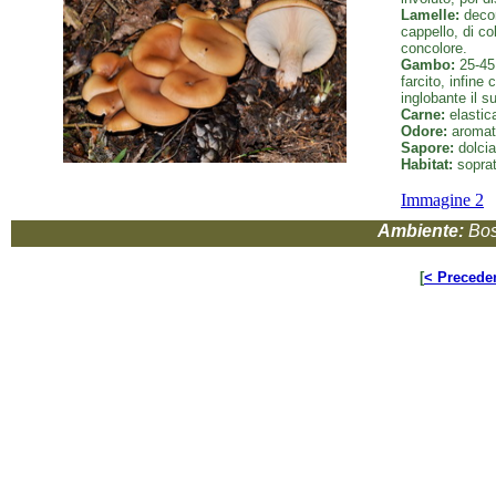
Lamelle:
decorr
cappello, di co
concolore.
Gambo:
25-45 
farcito, infine
inglobante il s
Carne:
elastica
Odore:
aromati
Sapore:
dolcia
Habitat:
sopratt
Immagine 2
Ambiente:
Bos
[
< Precede