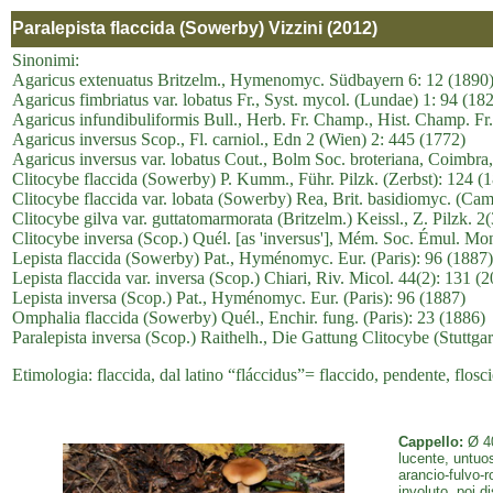
Paralepista flaccida (Sowerby) Vizzini (2012)
Sinonimi:
Agaricus extenuatus Britzelm., Hymenomyc. Südbayern 6: 12 (1890
Agaricus fimbriatus var. lobatus Fr., Syst. mycol. (Lundae) 1: 94 (18
Agaricus infundibuliformis Bull., Herb. Fr. Champ., Hist. Champ. Fr. 
Agaricus inversus Scop., Fl. carniol., Edn 2 (Wien) 2: 445 (1772)
Agaricus inversus var. lobatus Cout., Bolm Soc. broteriana, Coimbra,
Clitocybe flaccida (Sowerby) P. Kumm., Führ. Pilzk. (Zerbst): 124 (
Clitocybe flaccida var. lobata (Sowerby) Rea, Brit. basidiomyc. (Ca
Clitocybe gilva var. guttatomarmorata (Britzelm.) Keissl., Z. Pilzk. 2
Clitocybe inversa (Scop.) Quél. [as 'inversus'], Mém. Soc. Émul. Mon
Lepista flaccida (Sowerby) Pat., Hyménomyc. Eur. (Paris): 96 (1887)
Lepista flaccida var. inversa (Scop.) Chiari, Riv. Micol. 44(2): 131 (
Lepista inversa (Scop.) Pat., Hyménomyc. Eur. (Paris): 96 (1887)
Omphalia flaccida (Sowerby) Quél., Enchir. fung. (Paris): 23 (1886)
Paralepista inversa (Scop.) Raithelh., Die Gattung Clitocybe (Stuttgar
Etimologia: flaccida, dal latino “fláccidus”= flaccido, pendente, flosc
Cappello:
Ø 40
lucente, untuos
arancio-fulvo-r
involuto, poi d