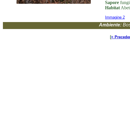
Sapore
fungi
Habitat
Abete
Immagine 2
Ambiente:
Bos
[
< Precede