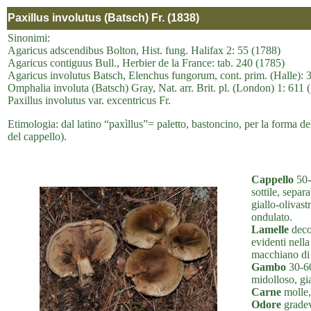
Paxillus involutus (Batsch) Fr. (1838)
Sinonimi:
Agaricus adscendibus Bolton, Hist. fung. Halifax 2: 55 (1788)
Agaricus contiguus Bull., Herbier de la France: tab. 240 (1785)
Agaricus involutus Batsch, Elenchus fungorum, cont. prim. (Halle): 
Omphalia involuta (Batsch) Gray, Nat. arr. Brit. pl. (London) 1: 611 
Paxillus involutus var. excentricus Fr.
Etimologia: dal latino “paxìllus”= paletto, bastoncino, per la forma del
del cappello).
Cappello
50-
sottile, sepa
giallo-olivas
ondulato.
Lamelle
decor
evidenti nella
macchiano di 
Gambo
30-60
midolloso, gi
Carne
molle, 
Odore
gradev