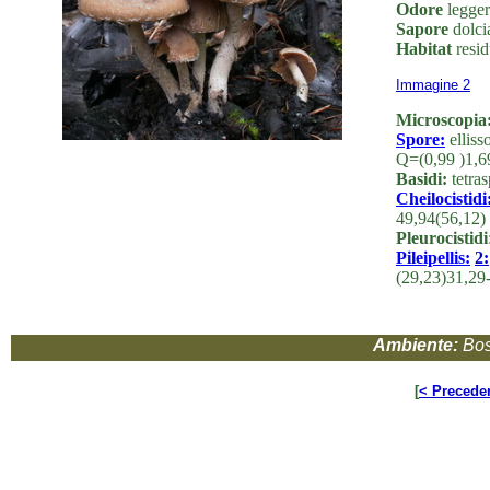
Odore
legger
Sapore
dolcia
Habitat
resid
Immagine 2
Microscopia
Spore:
elliss
Q=(0,99 )1,6
Basidi:
tetras
Cheilocistidi
49,94(56,12)
Pleurocistidi
Pileipellis:
2:
(29,23)31,29-
Ambiente:
Bos
[
< Precede