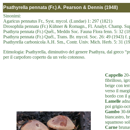
Psathyrella pennata (Fr.) A. Pearson & Dennis (1948)
Sinonimi:
Agaricus pennatus Fr., Syst. mycol. (Lundae) 1: 297 (1821)
Drosophila pennata (Fr.) Kühner & Romagn., Fl. Analyt. Champ. Supé
Psathyra pennata (Fr.) Quél., Meddn Soc. Fauna Flora fenn. 5: 32 (1
Psathyra pennata (Fr.) Quél., Trans. Br. mycol. Soc. 26: 49 (1943) f.
Psathyrella carbonicola A.H. Sm., Contr. Univ. Mich. Herb. 5: 31 (1
Etimologia: Psathyrella, diminutivo del genere Psathyra, dal greco “p
per il carpoforo coperto da un velo cotonoso.
Cappello
20-
fibrilloso, i
beige con tem
verso il margi
bordo con il 
Lamelle
adnat
poi grigio-ocr
Gambo
30-60
biancastro, br
squamoso solo
Carne
brunas