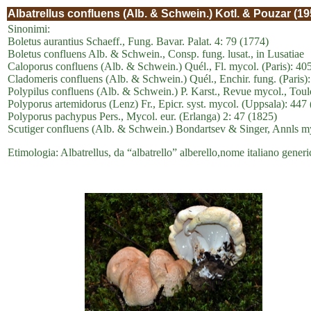
Albatrellus confluens (Alb. & Schwein.) Kotl. & Pouzar (19
Sinonimi:
Boletus aurantius Schaeff., Fung. Bavar. Palat. 4: 79 (1774)
Boletus confluens Alb. & Schwein., Consp. fung. lusat., in Lusatiae
Caloporus confluens (Alb. & Schwein.) Quél., Fl. mycol. (Paris): 40
Cladomeris confluens (Alb. & Schwein.) Quél., Enchir. fung. (Paris)
Polypilus confluens (Alb. & Schwein.) P. Karst., Revue mycol., Toul
Polyporus artemidorus (Lenz) Fr., Epicr. syst. mycol. (Uppsala): 447
Polyporus pachypus Pers., Mycol. eur. (Erlanga) 2: 47 (1825)
Scutiger confluens (Alb. & Schwein.) Bondartsev & Singer, Annls my
Etimologia: Albatrellus, da “albatrello” alberello,nome italiano gener