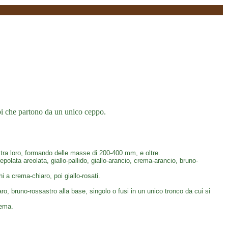
mbi che partono da un unico ceppo.
ati tra loro, formando delle masse di 200-400 mm, e oltre.
olata areolata, giallo-pallido, giallo-arancio, crema-arancio, bruno-
i a crema-chiaro, poi giallo-rosati.
, bruno-rossastro alla base, singolo o fusi in un unico tronco da cui si
rema.