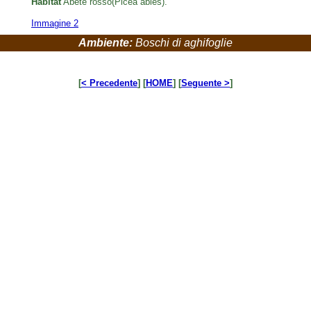
Habitat
Abete rosso(Picea abies).
Immagine 2
Ambiente:
Boschi di aghifoglie
[
< Precedente
] [
HOME
] [
Seguente >
]