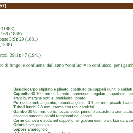
57)
5 (1888)
: 168 (1886)
ouse 3(9): 29 (1881)
 (1838)
col. 39(1): 47 (1941)
ico di fungo, e confluens, dal latino “confluo”= io confluisco, per i ga
Basidiocarpo
stipitato e pileato, costituito da cappelli riuniti o sald
Cappello
40-100 mm di diametro, convesso irregolare, superficie, screp
arancio, margine sottile, ondulaato, lobato.
Pori
decorrenti al gambo, rotondi-angolosi, 3-4 per mm, piccoli, bianch
Tuboli
lunghi 2-3 mm, crema con toni carnicini.
Gambo
30-65 mm, corto, tozzo, sodo, pieno, biancastro a crema-chiaro
dividono parecchi gambi terminanti nei cappelli.
Carne
carnosa e soda nel cappello nei giovani esemplari, bianca a c
Odore
lieve, gadevole.
Sapore
amarognolo.