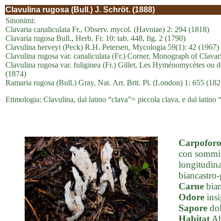
Clavulina rugosa (Bull.) J. Schröt. (1888)
Sinonimi:
Clavaria canaliculata Fr., Observ. mycol. (Havniae) 2: 294 (1818)
Clavaria rugosa Bull., Herb. Fr. 10: tab. 448, fig. 2 (1790)
Clavulina herveyi (Peck) R.H. Petersen, Mycologia 59(1): 42 (1967)
Clavulina rugosa var. canaliculata (Fr.) Corner, Monograph of Clava
Clavulina rugosa var. fuliginea (Fr.) Gillet, Les Hyménomycètes ou d
(1874)
Ramaria rugosa (Bull.) Gray, Nat. Arr. Brit. Pl. (London) 1: 655 (182
Etimologia: Clavulina, dal latino “clava”= piccola clava, e dal latino
Carpofor
con sommità
longitudina
biancastro-g
Carne
bian
Odore
insi
Sapore
dol
Habitat
Ab