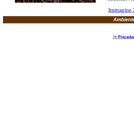
Immagine 
Ambient
[
< Precede