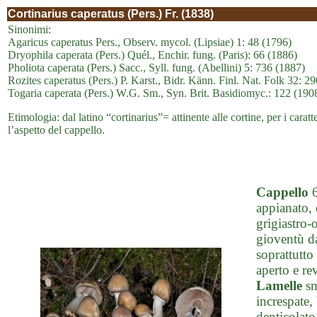
Cortinarius caperatus (Pers.) Fr. (1838)
Sinonimi:
Agaricus caperatus Pers., Observ. mycol. (Lipsiae) 1: 48 (1796)
Dryophila caperata (Pers.) Quél., Enchir. fung. (Paris): 66 (1886)
Pholiota caperata (Pers.) Sacc., Syll. fung. (Abellini) 5: 736 (1887)
Rozites caperatus (Pers.) P. Karst., Bidr. Känn. Finl. Nat. Folk 32: 2
Togaria caperata (Pers.) W.G. Sm., Syn. Brit. Basidiomyc.: 122 (190
Etimologia: dal latino “cortinarius”= attinente alle cortine, per i carat
l’aspetto del cappello.
Cappello
6
appianato, 
grigiastro-
gioventù da
soprattutto
aperto e re
Lamelle
sm
increspate,
denticolato,