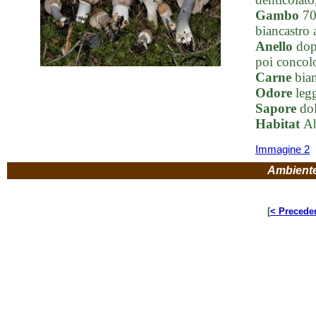
Gambo
70-
biancastro a
Anello
dopp
poi concol
Carne
bian
Odore
legg
Sapore
dol
Habitat
Ab
Immagine 2
Ambient
[
< Precede