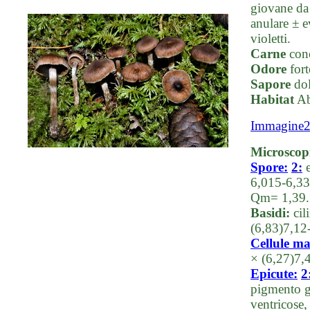
giovane da 
anulare ± e
violetti.
Carne
conc
Odore
fort
Sapore
dol
Habitat
Ab
Immagine
Microscop
Spore:
2:
e
6,015-6,33
Qm= 1,39.
Basidi:
cil
(6,83)7,12
Cellule ma
× (6,27)7,
Epicute:
2
pigmento gi
ventricose