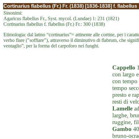
Cortinarius flabellus (Fr.) Fr. (1838) [1836-1838] f. flabellus
Sinonimi:
Agaricus flabellus Fr., Syst. mycol. (Lundae) 1: 231 (1821)
Cortinarius flabellus f. flabellus (Fr.) Fr.: 300 (1838)
Etimologia: dal latino “cortinarius”= attinente alle cortine, per i caratte
verbo flare ("soffiare"), attraverso il diminutivo di flabrum, che signif
ventaglio”, per la forma del carpoforo nei funghi.
Cappello
1
con largo e
con tempo 
tempo secco
presto e ra
resti di vel
Lamelle
ad
larghe, bru
ruggine, fi
Gambo
40-
bruno-ocrac