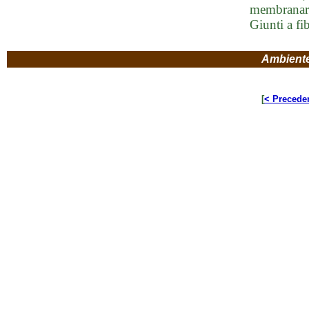
membranario
Giunti a fi
Ambient
[
< Precede