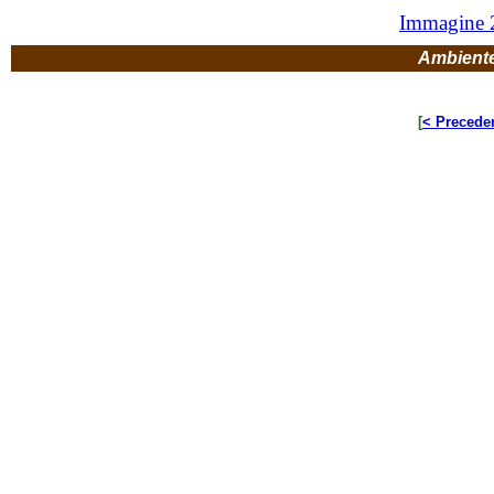
Immagine 
Ambient
[
< Precede