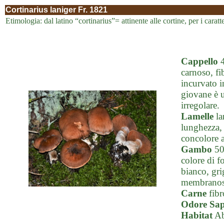
Cortinarius laniger Fr. 1821
Etimologia: dal latino “cortinarius”= attinente alle cortine, per i caratte
Cappello
4
carnoso, fi
incurvato i
giovane è u
irregolare.
Lamelle
la
lunghezza, 
concolore a
Gambo
50-
colore di f
bianco, gri
membranoso
Carne
fibr
Odore Sa
Habitat
Ab