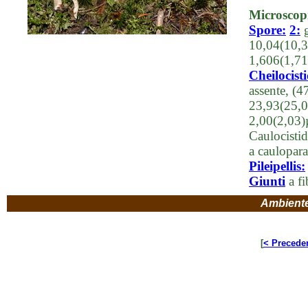
Microscop
Spore:
2:
g
10,04(10,3
1,606(1,71
Cheilocisti
assente, (
23,93(25,0
2,00(2,03)µ
Caulocistid
a cauloparac
Pileipellis:
Giunti
a fi
Ambient
[
< Precede