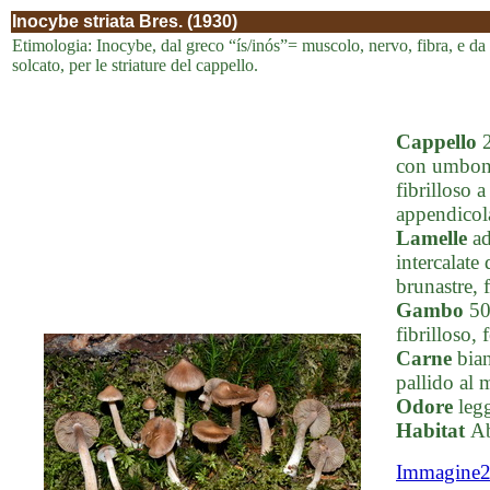
Inocybe striata Bres. (1930)
Etimologia: Inocybe, dal greco “ís/inós”= muscolo, nervo, fibra, e da “c
solcato, per le striature del cappello.
Cappello
2
con umbone
fibrilloso
appendicola
Lamelle
ad
intercalate 
brunastre, f
Gambo
50-
fibrilloso, 
Carne
bian
pallido al
Odore
legg
Habitat
Ab
Immagine