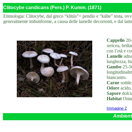
Clitocybe candicans (Pers.) P. Kumm. (1871)
Etimologia: Clitocybe, dal greco “klitús”= pendio e “kúbe” testa, ovver
generalmente imbutiforme, a causa delle lamelle decorrenti, e dal lat
Cappello
20-
sericea, brill
con l’età e c
Lamelle
adnat
lunghezza, bia
Gambo
25-50
longitudinalme
biancastro.
Carne
sottile
Odore
acido,
Sapore
dolcia
Habitat
Ontan
Immagine 2
Ambient