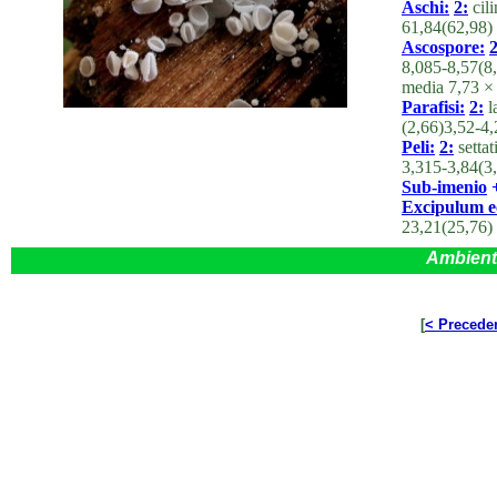
Aschi:
2:
cili
61,84(62,98)
Ascospore:
2
8,085-8,57(8,
media 7,73 ×
Parafisi:
2:
l
(2,66)3,52-4
Peli:
2:
settat
3,315-3,84(3
Sub-imenio
Excipulum ec
23,21(25,76)
Ambient
[
< Precede