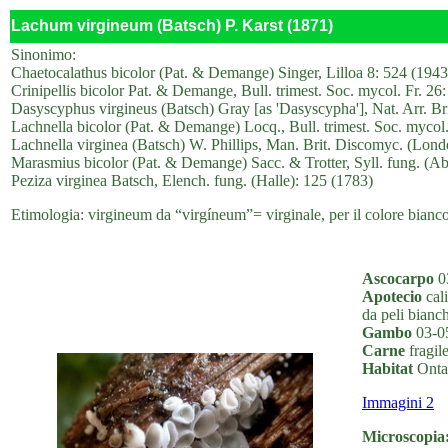
Lachum virgineum (Batsch) P. Karst (1871)
Sinonimo:
Chaetocalathus bicolor (Pat. & Demange) Singer, Lilloa 8: 524 (1943
Crinipellis bicolor Pat. & Demange, Bull. trimest. Soc. mycol. Fr. 26
Dasyscyphus virgineus (Batsch) Gray [as 'Dasyscypha'], Nat. Arr. Bri
Lachnella bicolor (Pat. & Demange) Locq., Bull. trimest. Soc. mycol.
Lachnella virginea (Batsch) W. Phillips, Man. Brit. Discomyc. (Lond
Marasmius bicolor (Pat. & Demange) Sacc. & Trotter, Syll. fung. (Abe
Peziza virginea Batsch, Elench. fung. (Halle): 125 (1783)
Etimologia: virgineum da “virgíneum”= virginale, per il colore bianco
Ascocarpo
0
Apotecio
cali
da peli bianch
Gambo
03-05
Carne
fragile
Habitat
Ontan
Immagini 2
Microscopia