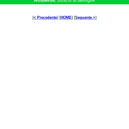
Ambiente:
Boschi di latifoglie
[
< Precedente
] [
HOME
] [
Seguente >
]