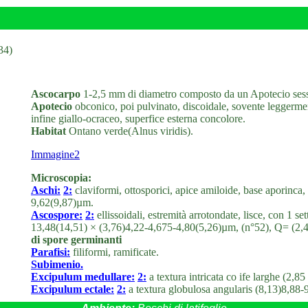
34)
Ascocarpo
1-2,5 mm di diametro composto da un Apotecio sess
Apotecio
obconico, poi pulvinato, discoidale, sovente leggerment
infine giallo-ocraceo, superfice esterna concolore.
Habitat
Ontano verde(Alnus viridis).
Immagine2
Microscopia:
Aschi:
2:
claviformi, ottosporici, apice amiloide, base aporinc
9,62(9,87)µm.
Ascospore:
2:
ellissoidali, estremità arrotondate, lisce, con 1 se
13,48(14,51) × (3,76)4,22-4,675-4,80(5,26)µm, (n°52), Q= (2
di spore germinanti
Parafisi:
filiformi, ramificate.
Subimenio.
Excipulum medullare:
2:
a textura intricata co ife larghe (2,8
Excipulum ectale:
2:
a textura globulosa angularis (8,13)8,88