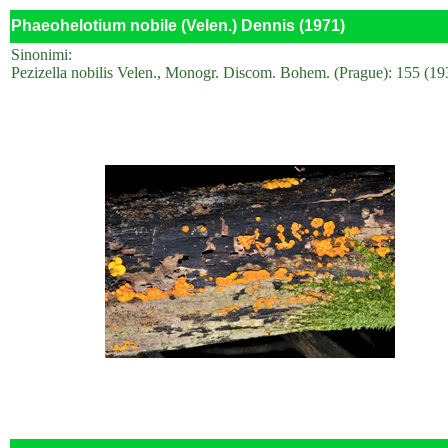
Phaeohelotium nobile (Velen.) Dennis (1971)
Sinonimi:
Pezizella nobilis Velen., Monogr. Discom. Bohem. (Prague): 155 (19