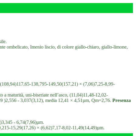
ile.
e ombelicato, Imenio liscio, di colore giallo-chiaro, giallo-limone,
a, (108,94)117,65-138,795-149,50(157,21) × (7,06)7,25-8,99-
tto a maturità, uni-biseriate nell’asco, (11,04)11,48-12,02-
,49 )2,556 - 3,037(3,12), media 12,41 × 4,51µm, Qm=2,76.
Presenza
5 )3,345 - 6,74(7,96)µm.
-9,215-15,29(17,26) × (6,62)7,17-8,02-11,49(14,49)µm.