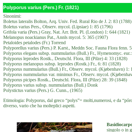
Polyporus varius (Pers.) Fr. (1821)
Sinonimi:
Boletus lateralis Bolton, Arq. Univ. Fed. Rural Rio de J. 2: 83 (1788)
Boletus varius Pers., Observ. mycol. (Lipsiae) 1: 85 (1796)
Grifola varia (Pers.) Gray, Nat. Arr. Brit. Pl. (London) 1: 644 (1821)
Melanopus noackianus Pat., Annls mycol. 5: 365 (1907)
Petaloides petalodes (Fr.) Torrend
Polyporellus varius (Pers.) P. Karst., Meddn Soc. Fauna Flora fenn. 5
Polyporus elegans subsp. nummularius (Bull.) Fr., Hymenomyc. eur.
Polyporus leprodes Rostk., Deutschl. Flora, III (Pilze) 4: 33 (1828)
Polyporus melanopus subsp. leprodes (Rostk.) Fr., 6: 81 (1828)
Polyporus nummularius (Bull.) Fr., Observ. mycol. (Kjøbenhavn) 1: 
Polyporus nummularius var. minimus Fr., Observ. mycol. (Kjøbenhav
Polyporus picipes Rostk., Deutschl. Flora, III (Pilze) 28: 39 (1848)
Polyporus varius subsp. nummularius (Bull.) Donk
Polystictus varius (Pers.) G. Cunn., (1965)
Etimologia: Polyporus, dal greco “polys”= molti,numerosi, e da “póros
diverso, vario che ha molteplici aspetti.
Basidiocarp
singolo o in 