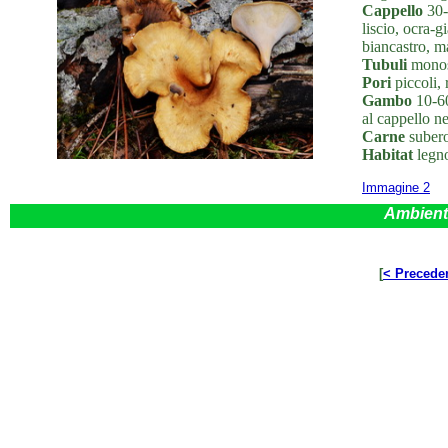
Cappello
30-
liscio, ocra-g
biancastro, ma
Tubuli
monostr
Pori
piccoli, 
Gambo
10-60
al cappello ne
Carne
subero
Habitat
legno
Immagine 2
Ambient
[
< Precede