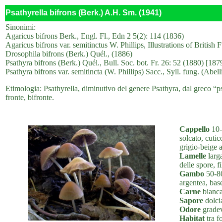
Psathyrella bifrons (Berk.) A.H. Sm. (1941)
Sinonimi:
Agaricus bifrons Berk., Engl. Fl., Edn 2 5(2): 114 (1836)
Agaricus bifrons var. semitinctus W. Phillips, Illustrations of Brit
Drosophila bifrons (Berk.) Quél., (1886)
Psathyra bifrons (Berk.) Quél., Bull. Soc. bot. Fr. 26: 52 (1880) [187
Psathyra bifrons var. semitincta (W. Phillips) Sacc., Syll. fung. (Abel
Etimologia: Psathyrella, diminutivo del genere Psathyra, dal greco “psa
fronte, bifronte.
Cappello
10-
solcato, cuti
grigio-beige 
Lamelle
larga
delle spore, f
Gambo
50-80
argentea, base
Carne
bianca
Sapore
dolcia
Odore
gradev
Habitat
tra fo