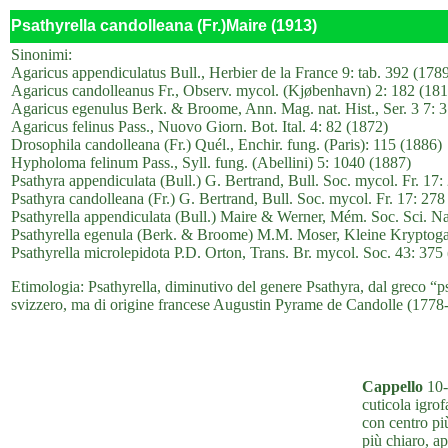
Psathyrella candolleana (Fr.)Maire (1913)
Sinonimi:
Agaricus appendiculatus Bull., Herbier de la France 9: tab. 392 (178
Agaricus candolleanus Fr., Observ. mycol. (Kjøbenhavn) 2: 182 (181
Agaricus egenulus Berk. & Broome, Ann. Mag. nat. Hist., Ser. 3 7: 
Agaricus felinus Pass., Nuovo Giorn. Bot. Ital. 4: 82 (1872)
Drosophila candolleana (Fr.) Quél., Enchir. fung. (Paris): 115 (1886)
Hypholoma felinum Pass., Syll. fung. (Abellini) 5: 1040 (1887)
Psathyra appendiculata (Bull.) G. Bertrand, Bull. Soc. mycol. Fr. 17:
Psathyra candolleana (Fr.) G. Bertrand, Bull. Soc. mycol. Fr. 17: 278
Psathyrella appendiculata (Bull.) Maire & Werner, Mém. Soc. Sci. Na
Psathyrella egenula (Berk. & Broome) M.M. Moser, Kleine Kryptogam
Psathyrella microlepidota P.D. Orton, Trans. Br. mycol. Soc. 43: 375
Etimologia: Psathyrella, diminutivo del genere Psathyra, dal greco “ps
svizzero, ma di origine francese Augustin Pyrame de Candolle (1778
Cappello
10-
cuticola igro
con centro più
più chiaro, ap