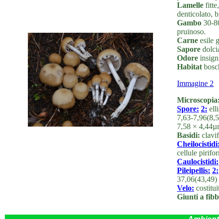
Lamelle
fitte
denticolato, 
Gambo
30-80
pruinoso.
Carne
esile 
Sapore
dolcia
Odore
insigni
Habitat
boschi
Immagine 2
Microscopia
Spore:
2:
ell
7,63-7,96(8,5
7,58 × 4,44µ
Basidi:
clavif
Cheilocistidi
cellule pirif
Caulocistidi:
Pileipellis:
2:
37,06(43,49)
Velo:
costitu
Giunti a fibb