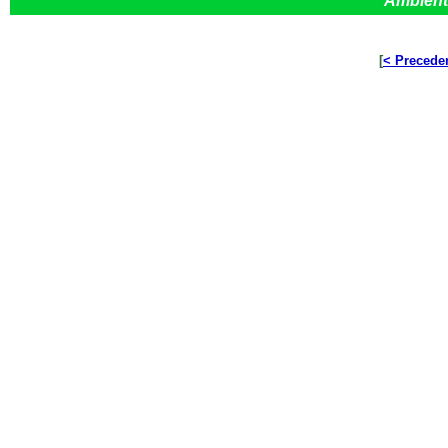
Ambient
[
< Precede