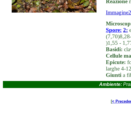
Reazione
m
Immagine
Microscop
Spore:
2:
e
(7,70)8,28
)1,55 - 1,
Basidi:
clav
Cellule ma
Epicute:
fo
larghe 4-1
Giunti
a fi
Ambiente:
Prat
[
< Precede