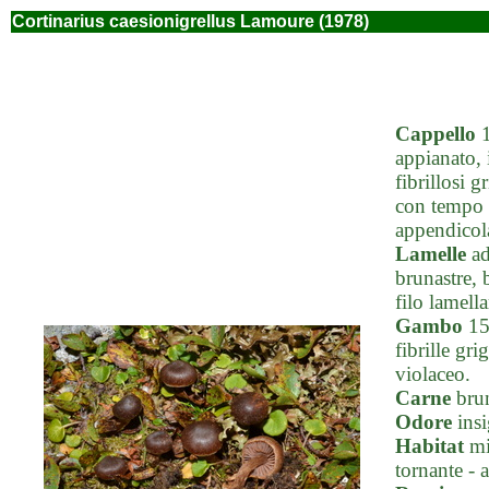
Cortinarius caesionigrellus Lamoure (1978)
Cappello
1
appianato, 
fibrillosi 
con tempo 
appendicola
Lamelle
ad
brunastre, 
filo lamell
Gambo
15-
fibrille gri
violaceo.
Carne
brun
Odore
insi
Habitat
mic
tornante -