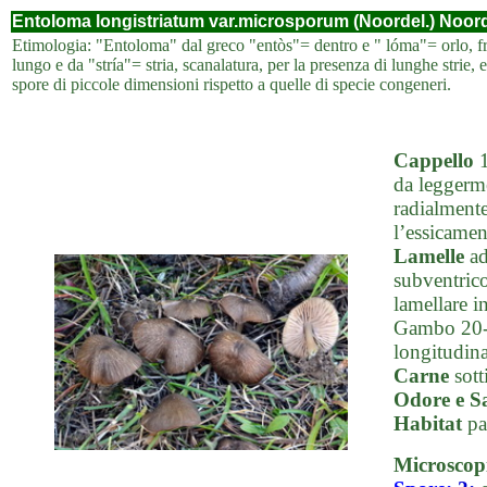
Entoloma longistriatum var.microsporum (Noordel.) Noord
Etimologia: "Entoloma" dal greco "entòs"= dentro e " lóma"= orlo, fran
lungo e da "stría"= stria, scanalatura, per la presenza di lunghe stri
spore di piccole dimensioni rispetto a quelle di specie congeneri.
Cappello
1
da leggerm
radialmente
l’essicamen
Lamelle
ad
subventrico
lamellare i
Gambo 20-40
longitudina
Carne
sotti
Odore e S
Habitat
pa
Microscop