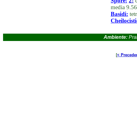
Spore:
2:
c
media 9.56
Basidi:
tetr
Cheilocisti
Ambiente:
Prat
[
< Precede