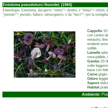
Entoloma pseudoturci Noordel. (1984)
Etimologia: Entoloma, dal greco “entos”= dentro, e “lóma”= orlom, fr
“pseudo”= pseudo, fallace, menzognero, e da “turci”= per la somigli
Cappello
10-
con centro de
nerastro, fin
evidenti verso
sottile.
Lamelle
adnat
rosa-pallido,
Gambo
20-30
volte leggerme
base con felt
Carne
grigio
Odore
legger
Sapore
dolci
Habitat
prate
Ambiente:
Prat