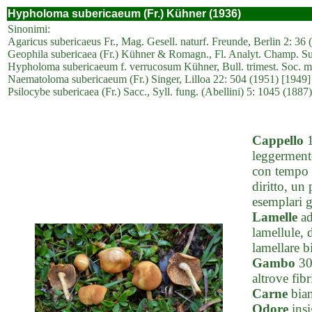
Hypholoma subericaeum (Fr.) Kühner (1936)
Sinonimi:
Agaricus subericaeus Fr., Mag. Gesell. naturf. Freunde, Berlin 2: 36 
Geophila subericaea (Fr.) Kühner & Romagn., Fl. Analyt. Champ. Sup
Hypholoma subericaeum f. verrucosum Kühner, Bull. trimest. Soc. my
Naematoloma subericaeum (Fr.) Singer, Lilloa 22: 504 (1951) [1949]
Psilocybe subericaea (Fr.) Sacc., Syll. fung. (Abellini) 5: 1045 (1887)
Cappello
1
leggermente
con tempo 
diritto, un 
esemplari g
Lamelle
ad
lamellule, 
lamellare b
Gambo
30-
altrove fib
Carne
bian
Odore
insi