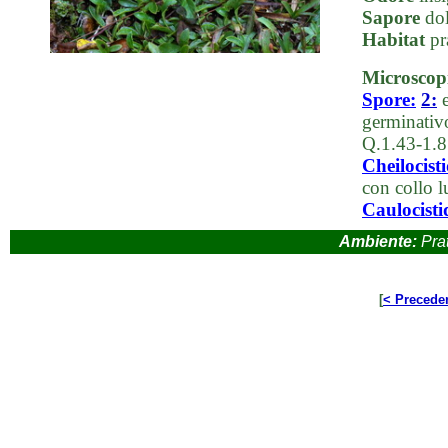
Sapore
dol
Habitat
pr
Microscop
Spore:
2:
e
germinativ
Q.1.43-1.8
Cheilocisti
con collo l
Caulocisti
Ambiente:
Prat
[
< Precede