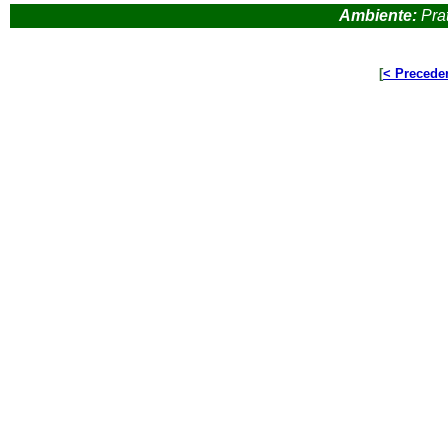
Ambiente:
Prat
[
< Precede