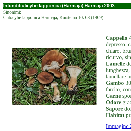
Infundibulicybe lapponica (Harmaja) Harmaja 2003
Sinonimi:
Clitocybe lapponica Harmaja, Karstenia 10: 68 (1969)
Cappello
4
depresso, c
chiaro, bru
ricurvo, si
Lamelle
de
lunghezza, 
lamellare i
Gambo
30-
farcito, co
Carne
spon
Odore
grad
Sapore
dol
Habitat
pr
Immagine 