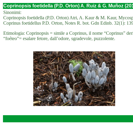
Coprinopsis foetidella (P.D. Orton) A. Ruiz & G. Muñoz (20
Sinonimi:
Coprinopsis foetidella (P.D. Orton) Atri, A. Kaur & M. Kaur, Mycosp
Coprinus foetidellus P.D. Orton, Notes R. bot. Gdn Edinb. 32(1): 13
Etimologia: Coprinopsis = simile a Coprinus, il nome “Coprinus” deriva
“foéteo”= esalare fetore, dall’odore, sgradevole, puzzolente.