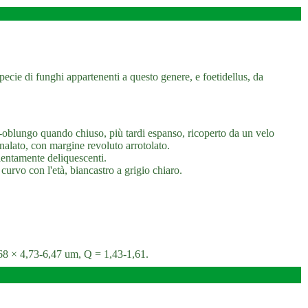
ecie di funghi appartenenti a questo genere, e foetidellus, da
oblungo quando chiuso, più tardi espanso, ricoperto da un velo
analato, con margine revoluto arrotolato.
, lentamente deliquescenti.
urvo con l'età, biancastro a grigio chiaro.
0,68 × 4,73-6,47 um, Q = 1,43-1,61.