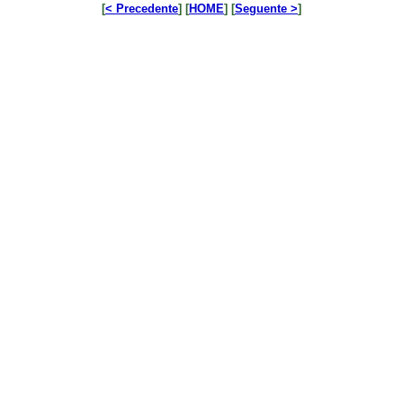
[
< Precedente
] [
HOME
] [
Seguente >
]