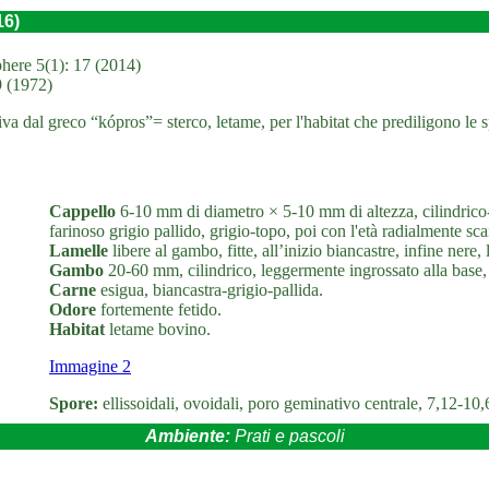
16)
here 5(1): 17 (2014)
9 (1972)
 dal greco “kópros”= sterco, letame, per l'habitat che prediligono le sp
Cappello
6-10 mm di diametro × 5-10 mm di altezza, cilindrico-
farinoso grigio pallido, grigio-topo, poi con l'età radialmente sc
Lamelle
libere al gambo, fitte, all’inizio biancastre, infine nere
Gambo
20-60 mm, cilindrico, leggermente ingrossato alla base, c
Carne
esigua, biancastra-grigio-pallida.
Odore
fortemente fetido.
Habitat
letame bovino.
Immagine 2
Spore:
ellissoidali, ovoidali, poro geminativo centrale, 7,12-1
Ambiente:
Prati e pascoli