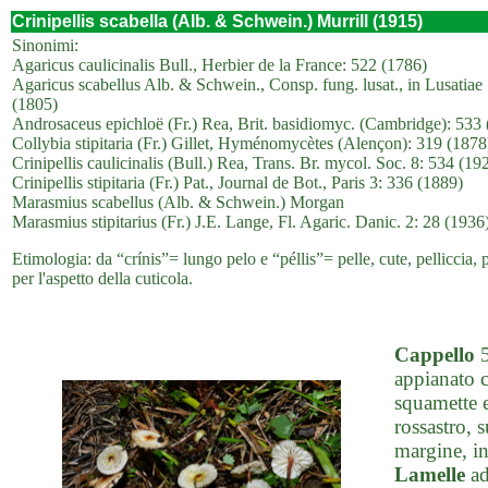
Crinipellis scabella (Alb. & Schwein.) Murrill (1915)
Sinonimi:
Agaricus caulicinalis Bull., Herbier de la France: 522 (1786)
Agaricus scabellus Alb. & Schwein., Consp. fung. lusat., in Lusatia
(1805)
Androsaceus epichloë (Fr.) Rea, Brit. basidiomyc. (Cambridge): 533
Collybia stipitaria (Fr.) Gillet, Hyménomycètes (Alençon): 319 (1878
Crinipellis caulicinalis (Bull.) Rea, Trans. Br. mycol. Soc. 8: 534 (19
Crinipellis stipitaria (Fr.) Pat., Journal de Bot., Paris 3: 336 (1889)
Marasmius scabellus (Alb. & Schwein.) Morgan
Marasmius stipitarius (Fr.) J.E. Lange, Fl. Agaric. Danic. 2: 28 (1936
Etimologia: da “crínis”= lungo pelo e “péllis”= pelle, cute, pelliccia,
per l'aspetto della cuticola.
Cappello
5
appianato c
squamette e
rossastro, 
margine, in
Lamelle
ad