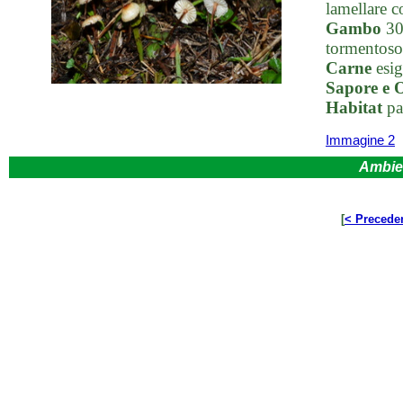
lamellare c
Gambo
30 
tormentoso-
Carne
esig
Sapore e 
Habitat
pas
Immagine 2
Ambie
[
< Precede