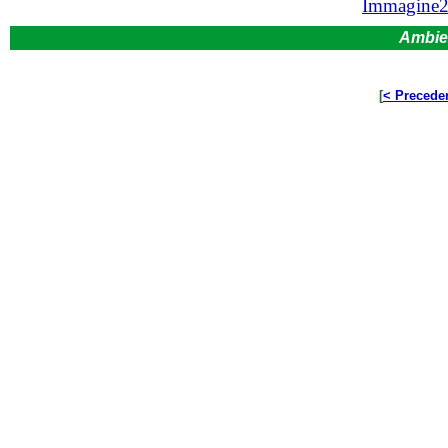
Immagine
Ambie
[
< Precede