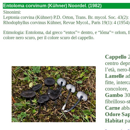
Entoloma corvinum (Kühner) Noordel. (1982)
Sinonimi:
Leptonia corvina (Kühner) P.D. Orton, Trans. Br. mycol. Soc. 43(2):
Rhodophyllus corvinus Kühner, Revue Mycol., Paris 19(1): 4 (1954)
Etimologia: Entoloma, dal greco “entos”= dentro, e “lóma”= orlom, fr
colore nero scuro, per il colore scuro del cappello.
Cappello
2
centro depr
l’età, nero
Lamelle
ad
fitte, inter
concolore, 
Gambo
30-
fibrilloso-
Carne
abba
Odore Sa
Habitat
pa