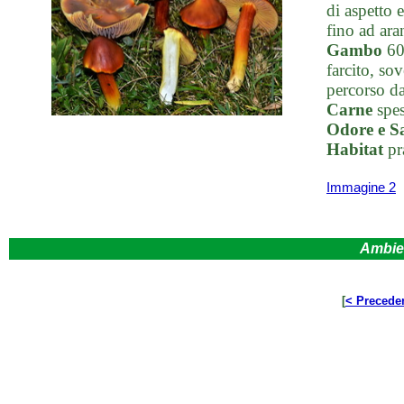
di aspetto e
fino ad ara
Gambo
60-
farcito, sov
percorso da 
Carne
spes
Odore e S
Habitat
pra
Immagine 2
Ambie
[
< Precede