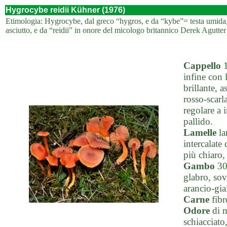
Hygrocybe reidii Kühner (1976)
Etimologia: Hygrocybe, dal greco “hygros, e da “kybe”= testa umida, 
asciutto, e da “reidii” in onore del micologo britannico Derek Agutt
Cappello
1
infine con 
brillante, 
rosso-scarl
regolare a 
pallido.
Lamelle
la
intercalate 
più chiaro,
Gambo
30-
glabro, sov
arancio-gia
Carne
fibr
Odore
di m
schiacciato