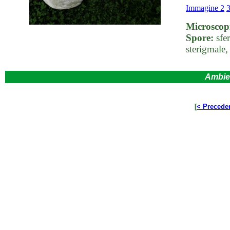
Immagine 2
Microscop
Spore:
sfe
sterigmale,
Ambie
[
< Precede