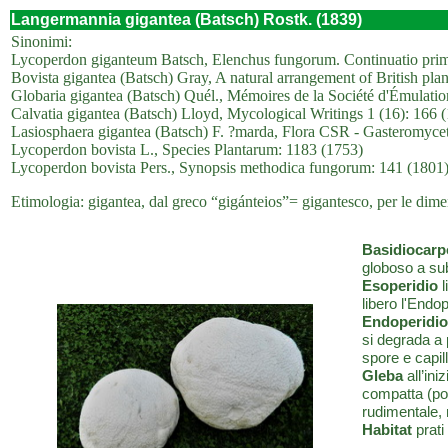
Langermannia gigantea (Batsch) Rostk. (1839)
Sinonimi:
Lycoperdon giganteum Batsch, Elenchus fungorum. Continuatio prima
Bovista gigantea (Batsch) Gray, A natural arrangement of British plan
Globaria gigantea (Batsch) Quél., Mémoires de la Société d'Émulati
Calvatia gigantea (Batsch) Lloyd, Mycological Writings 1 (16): 166 
Lasiosphaera gigantea (Batsch) F. ?marda, Flora CSR - Gasteromyce
Lycoperdon bovista L., Species Plantarum: 1183 (1753)
Lycoperdon bovista Pers., Synopsis methodica fungorum: 141 (1801
Etimologia: gigantea, dal greco “gigánteios”= gigantesco, per le dimen
Basidiocarp
globoso a sub
Esoperidio
l
libero l'Endop
Endoperidio
si degrada a 
spore e capill
Gleba
all’ini
compatta (pol
rudimentale,
Habitat
prati