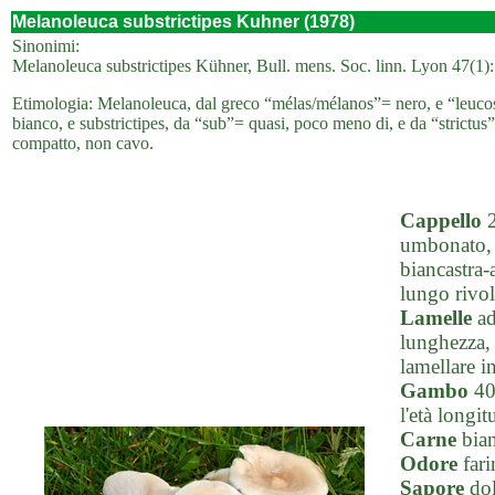
Melanoleuca substrictipes Kuhner (1978)
Sinonimi:
Melanoleuca substrictipes Kühner, Bull. mens. Soc. linn. Lyon 47(1): 
Etimologia: Melanoleuca, dal greco “mélas/mélanos”= nero, e “leucos”=
bianco, e substrictipes, da “sub”= quasi, poco meno di, e da “strictu
compatto, non cavo.
Cappello
2
umbonato, c
biancastra-
lungo rivolt
Lamelle
ad
lunghezza, b
lamellare i
Gambo
40-
l'età longi
Carne
bian
Odore
fari
Sapore
dol