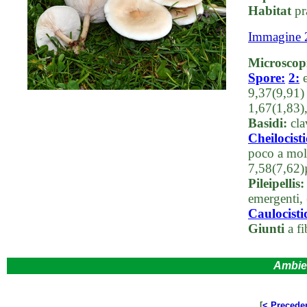
Habitat
pra
Immagine 
Microscop
Spore:
2:
e
9,37(9,91)
1,67(1,83)
Basidi:
clav
Cheilocisti
poco a mol
7,58(7,62
Pileipellis:
emergenti,
Caulocisti
Giunti
a fi
Ambie
[
< Precede