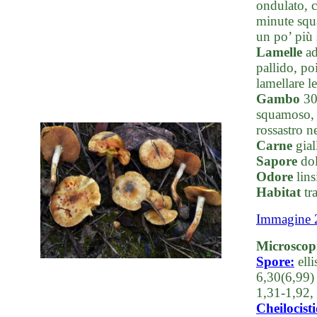
ondulato, c
minute squa
un po’ più 
Lamelle
ad
pallido, po
lamellare l
Gambo
30-
squamoso, p
rossastro ne
Carne
gial
Sapore
dol
Odore
lins
Habitat
tra
Immagine 
Microscop
Spore:
elli
6,30(6,99)
1,31-1,92,
Cheilocisti