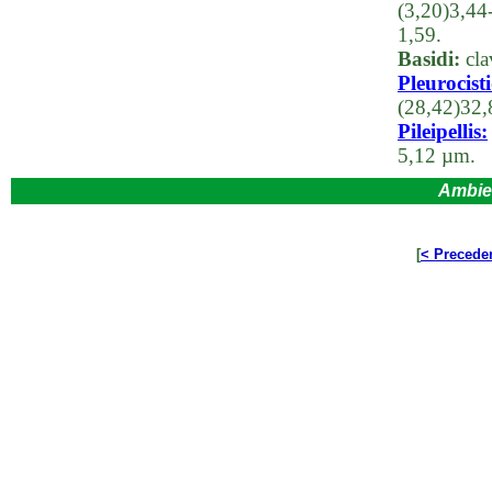
(3,20)3,44
1,59.
Basidi:
clav
Pleurocisti
(28,42)32,
Pileipellis:
5,12 µm.
Ambie
[
< Precede