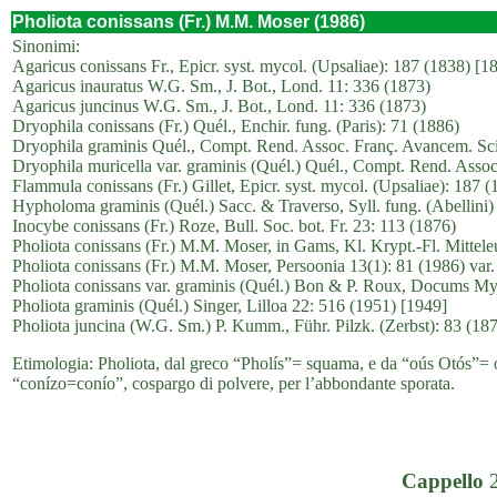
Pholiota conissans (Fr.) M.M. Moser (1986)
Sinonimi:
Agaricus conissans Fr., Epicr. syst. mycol. (Upsaliae): 187 (1838) [
Agaricus inauratus W.G. Sm., J. Bot., Lond. 11: 336 (1873)
Agaricus juncinus W.G. Sm., J. Bot., Lond. 11: 336 (1873)
Dryophila conissans (Fr.) Quél., Enchir. fung. (Paris): 71 (1886)
Dryophila graminis Quél., Compt. Rend. Assoc. Franç. Avancem. Sci
Dryophila muricella var. graminis (Quél.) Quél., Compt. Rend. Assoc
Flammula conissans (Fr.) Gillet, Epicr. syst. mycol. (Upsaliae): 187 
Hypholoma graminis (Quél.) Sacc. & Traverso, Syll. fung. (Abellini)
Inocybe conissans (Fr.) Roze, Bull. Soc. bot. Fr. 23: 113 (1876)
Pholiota conissans (Fr.) M.M. Moser, in Gams, Kl. Krypt.-Fl. Mittele
Pholiota conissans (Fr.) M.M. Moser, Persoonia 13(1): 81 (1986) var.
Pholiota conissans var. graminis (Quél.) Bon & P. Roux, Docums My
Pholiota graminis (Quél.) Singer, Lilloa 22: 516 (1951) [1949]
Pholiota juncina (W.G. Sm.) P. Kumm., Führ. Pilzk. (Zerbst): 83 (18
Etimologia: Pholiota, dal greco “Pholís”= squama, e da “oús Otós”= o
“conízo=conío”, cospargo di polvere, per l’abbondante sporata.
Cappello
2