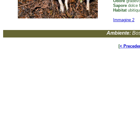
Odore
gradevo
Sapore
dolce 
Habitat
ubitiqua
Immagine 2
Ambiente:
Bos
[
< Precede