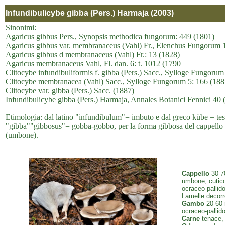
Infundibulicybe gibba (Pers.) Harmaja (2003)
Sinonimi:
Agaricus gibbus Pers., Synopsis methodica fungorum: 449 (1801)
Agaricus gibbus var. membranaceus (Vahl) Fr., Elenchus Fungorum 1
Agaricus gibbus d membranaceus (Vahl) Fr.: 13 (1828)
Agaricus membranaceus Vahl, Fl. dan. 6: t. 1012 (1790
Clitocybe infundibuliformis f. gibba (Pers.) Sacc., Sylloge Fungorum
Clitocybe membranacea (Vahl) Sacc., Sylloge Fungorum 5: 166 (188
Clitocybe var. gibba (Pers.) Sacc. (1887)
Infundibulicybe gibba (Pers.) Harmaja, Annales Botanici Fennici 40 
Etimologia: dal latino "infundibulum"= imbuto e dal greco kùbe = testa,
"gibba""gibbosus"= gobba-gobbo, per la forma gibbosa del cappello ne
(umbone).
Cappello
30-7
umbone, cuticol
ocraceo-pallido,
Lamelle decorre
Gambo
20-60 m
ocraceo-pallid
Carne
tenace, 