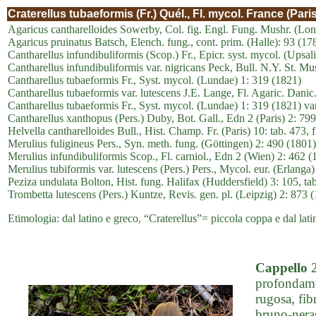
Craterellus tubaeformis (Fr.) Quél., Fl. mycol. France (Paris
Agaricus cantharelloides Sowerby, Col. fig. Engl. Fung. Mushr. (Lon
Agaricus pruinatus Batsch, Elench. fung., cont. prim. (Halle): 93 (17
Cantharellus infundibuliformis (Scop.) Fr., Epicr. syst. mycol. (Upsa
Cantharellus infundibuliformis var. nigricans Peck, Bull. N.Y. St. Mu
Cantharellus tubaeformis Fr., Syst. mycol. (Lundae) 1: 319 (1821)
Cantharellus tubaeformis var. lutescens J.E. Lange, Fl. Agaric. Danic
Cantharellus tubaeformis Fr., Syst. mycol. (Lundae) 1: 319 (1821) va
Cantharellus xanthopus (Pers.) Duby, Bot. Gall., Edn 2 (Paris) 2: 79
Helvella cantharelloides Bull., Hist. Champ. Fr. (Paris) 10: tab. 473, 
Merulius fuligineus Pers., Syn. meth. fung. (Göttingen) 2: 490 (1801)
Merulius infundibuliformis Scop., Fl. carniol., Edn 2 (Wien) 2: 462 (
Merulius tubiformis var. lutescens (Pers.) Pers., Mycol. eur. (Erlanga)
Peziza undulata Bolton, Hist. fung. Halifax (Huddersfield) 3: 105, ta
Trombetta lutescens (Pers.) Kuntze, Revis. gen. pl. (Leipzig) 2: 873 
Etimologia: dal latino e greco, “Craterellus”= piccola coppa e dal la
Cappello
2
profondamen
rugosa, fib
bruno-neras