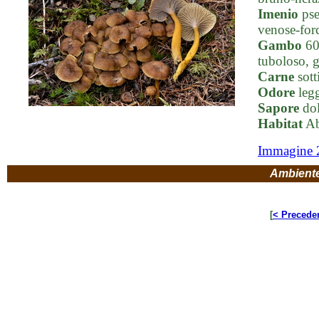
Imenio
pse
venose-forca
Gambo
60-
tuboloso, g
Carne
sotti
Odore
legg
Sapore
dol
Habitat
Abe
Immagine 
Ambient
[
< Precede