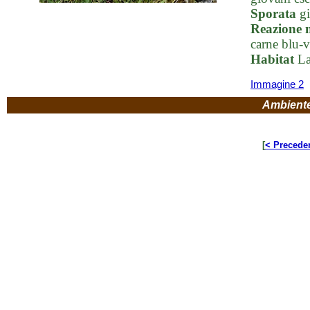
Sporata
gi
Reazione 
carne blu-v
Habitat
La
Immagine 2
Ambient
[
< Precede