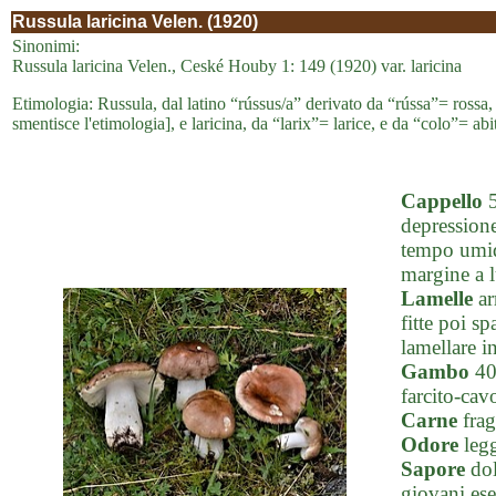
Russula laricina Velen. (1920)
Sinonimi:
Russula laricina Velen., Ceské Houby 1: 149 (1920) var. laricina
Etimologia: Russula, dal latino “rússus/a” derivato da “rússa”= rossa
smentisce l'etimologia], e laricina, da “larix”= larice, e da “colo”= abitar
Cappello
5
depressione 
tempo umid
margine a l
Lamelle
ar
fitte poi sp
lamellare i
Gambo
40-
farcito-cav
Carne
frag
Odore
legg
Sapore
dol
giovani ese