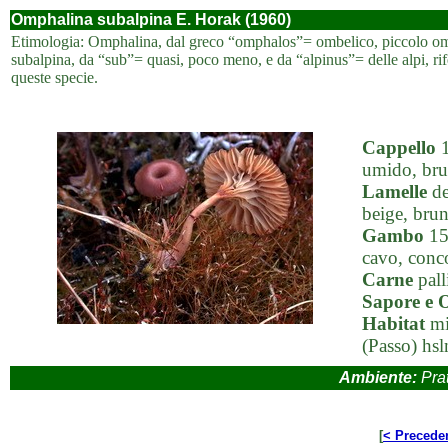
Omphalina subalpina E. Horak (1960)
Etimologia: Omphalina, dal greco “omphalos”= ombelico, piccolo ombe
subalpina, da “sub”= quasi, poco meno, e da “alpinus”= delle alpi, ri
queste specie.
Cappello
1
umido, bru
Lamelle
de
beige, brun
Gambo
15-
cavo, conco
Carne
pall
Sapore e 
Habitat
mi
(Passo) hs
Ambiente:
Prat
[
< Precede