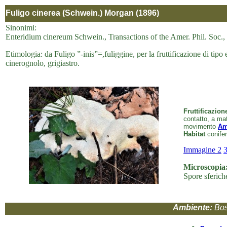
Fuligo cinerea (Schwein.) Morgan (1896)
Sinonimi:
Enteridium cinereum Schwein., Transactions of the Amer. Phil. Soc.,
Etimologia: da Fuligo ”-inis”=,fuliggine, per la fruttificazione di tipo
cinerognolo, grigiastro.
Fruttificazion
contatto, a ma
movimento
Am
Habitat
conifere
Immagine 2
Microscopia
Spore sferich
Ambiente:
Bos