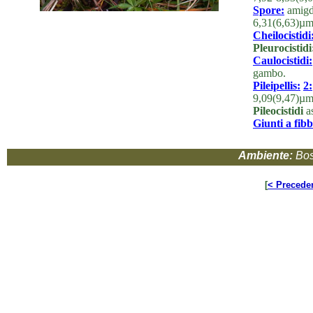
Spore:
amigd
6,31(6,63)µm,
Cheilocistidi
Pleurocistidi
Caulocistidi:
gambo.
Pileipellis:
2:
9,09(9,47)µm
Pileocistidi
as
Giunti a fibb
Ambiente:
Bos
[
< Precede