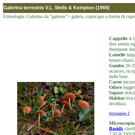
Galerina terrestris V.L. Wells & Kempton (1969)
Etimologia: Galerina da “galerus”= galero, copricapo a forma di cupola 
Cappello
4-10
fino ametà ra
finemente den
Lamelle
larga
bruno-chiaro,
Gambo
20-35 
ocraceo, ricop
dalla base.
Carne
incons
Odore
legger
Sapore
dolcia
Habitat
riva 
decidua).
Immagine 2
Microscopia
Basidi:
clavif
7,92-8,33(9,