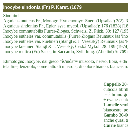
Inocybe sindonia (Fr.) P. Karst. (1879
Sinonimi:
Agaricus muticus Fr., Monogr. Hymenomyc. Suec. (Upsaliae) 2(2): 
Agaricus sindonius Fr., Epicr. syst. mycol. (Upsaliae): 176 (1838) [
Inocybe commutabilis Furrer-Ziogas, Schweiz. Z. Pilzk. 30: 127 (19
Inocybe eutheles var. commutabilis (Furrer-Ziogas) Reumaux [as 'Inob
Inocybe eutheles var. kuehneri (Stangl & J. Veselský) Reumaux [as 'Kü
Inocybe kuehneri Stangl & J. Veselský, Ceská Mykol. 28: 199 (1974
Inocybe mutica (Fr.) Sacc., in Saccardo, Syll. fung. (Abellini) 5: 769
Etimologia: Inocybe, dal greco “ís/inós”= muscolo, nervo, fibra, e da
tela fine, lenzuolo, come fatto di mussola, di colore bianco, biancastro
Cappello
20-
cuticola fibri
l'età bruno-g
± evanescente,
Lamelle
semia
biancastre, po
Gambo
30-60
anche quasi t
Carne
bianca