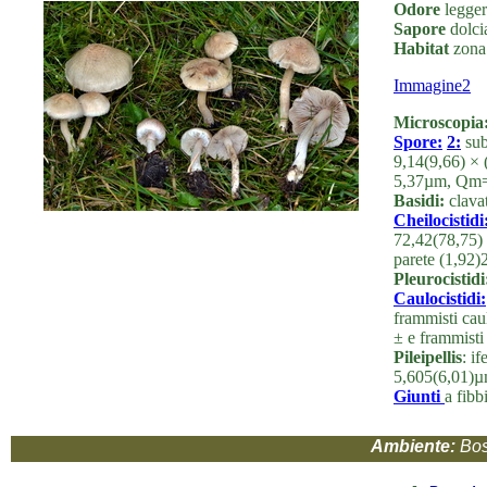
Odore
legger
Sapore
dolcia
Habitat
zona 
Immagine2
Microscopia
Spore:
2:
sub
9,14(9,66) × 
5,37µm, Qm=
Basidi:
clavat
Cheilocistidi
72,42(78,75)
parete (1,92)
Pleurocistidi
Caulocistidi:
frammisti cau
± e frammisti
Pileipellis
: i
5,605(6,01)µ
Giunti
a fibb
Ambiente:
Bos