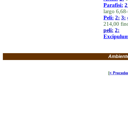
Parafisi:
2
largo 6,68
Peli:
2:
3:
214,00 fin
peli:
2:
Excipulu
Ambient
[
< Precede