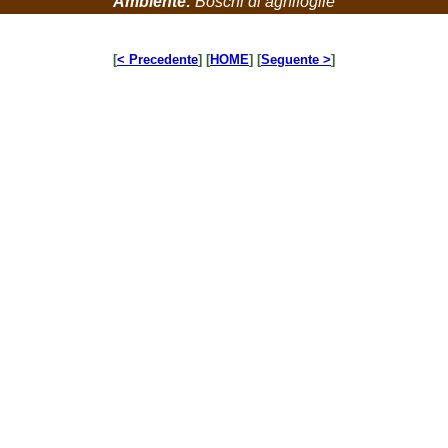
Ambiente:
Boschi di aghifoglie
[
< Precedente
] [
HOME
] [
Seguente >
]