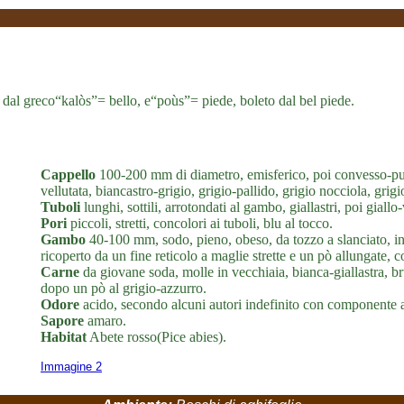
 dal greco“kalòs”= bello, e“poùs”= piede, boleto dal bel piede.
Cappello
100-200 mm di diametro, emisferico, poi convesso-pul
vellutata, biancastro-grigio, grigio-pallido, grigio nocciola, gri
Tuboli
lunghi, sottili, arrotondati al gambo, giallastri, poi giallo
Pori
piccoli, stretti, concolori ai tuboli, blu al tocco.
Gambo
40-100 mm, sodo, pieno, obeso, da tozzo a slanciato, ing
ricoperto da un fine reticolo a maglie strette e un pò allungate, c
Carne
da giovane soda, molle in vecchiaia, bianca-giallastra, b
dopo un pò al grigio-azzurro.
Odore
acido, secondo alcuni autori indefinito con componente ac
Sapore
amaro.
Habitat
Abete rosso(Pice abies).
Immagine 2