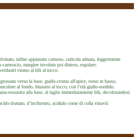
vinato, infine appianato carnoso, cuticola adnata, leggermente
gio-camoscio, margine involuto poi disteso, regolare.
-verdastri virano al blù al tocco.
rossato verso la base, giallo-cromo all'apice, rosso in basso,
oncolore al fondo, bluastro al tocco, con l’età giallo-sordido.
runa-rossastra alla base, al taglio immediatamente blù, decolorandosi
ido-fruttato, d’inchiostro, acidulo come di colla vinavil.