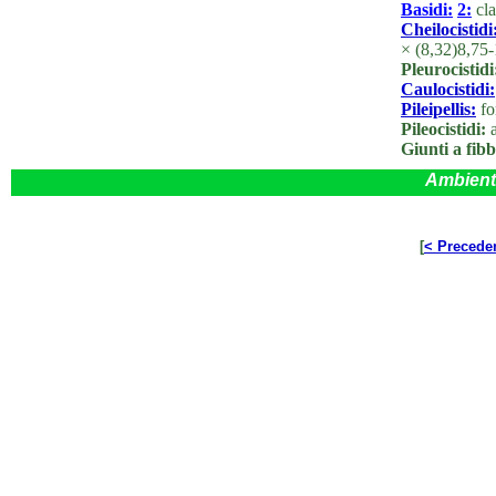
Basidi:
2:
cla
Cheilocistidi
× (8,32)8,75
Pleurocistidi
Caulocistidi:
Pileipellis:
fo
Pileocistidi:
a
Giunti a fibb
Ambient
[
< Precede