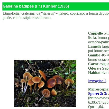
Galerina badipes (Fr.) Kühner (1935)
Etimologia: Galerina, da “galerus”= galero, copricapo a forma di cup
piede, con lo stipie rosso-bruno.
Cappello
5-1
liscia, bruno-
ocraceo-pallid
Lamelle
larga
poi brune-ocra
Gambo
40-70
bruno-ocraceo
Carne
esigua,
Odore e Sap
Habitat
riva 
Immagine 2
Microscopia
Spore:
2:
3:
a
(bruno-rossas
6,3057142857
Qm=1,64.