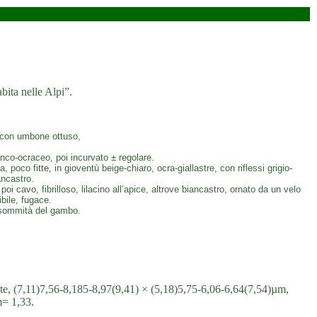
abita nelle Alpi”.
 con umbone ottuso,
anco-ocraceo, poi incurvato ± regolare.
poco fitte, in gioventù beige-chiaro, ocra-giallastre, con riflessi grigio-
ancastro.
 cavo, fibrilloso, lilacino all’apice, altrove biancastro, ornato da un velo
bile, fugace.
a sommità del gambo.
ate, (7,11)7,56-8,185-8,97(9,41) × (5,18)5,75-6,06-6,64(7,54)µm,
m= 1,33.