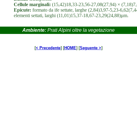
Cellule marginali:
(15,42)18,33-23,56-27,08(27,94) × (7,18)7
Epicute:
formato da ife settate, larghe (2,84)3,97-5,23-6,62(7,
elementi settati, larghi (11,01)15,37-18,67-23,29(24,88)µm.
Ambiente:
Prati Alpini oltre la vegetazione
[
< Precedente
] [
HOME
] [
Seguente >
]