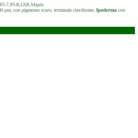
,65-7,95-8,12(8,34)µm.
44) µm, con pigmento scuro, terminale claviforme,
Ipoderma
con