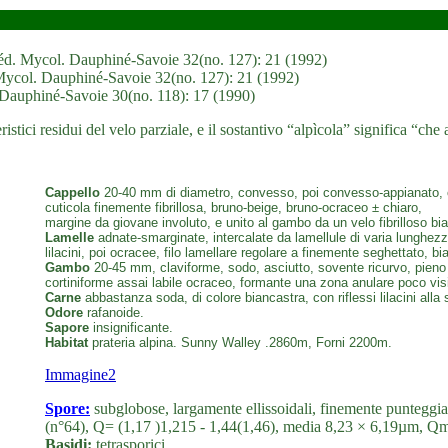
. Féd. Mycol. Dauphiné-Savoie 32(no. 127): 21 (1992)
. Mycol. Dauphiné-Savoie 32(no. 127): 21 (1992)
. Dauphiné-Savoie 30(no. 118): 17 (1990)
ristici residui del velo parziale, e il sostantivo “alpìcola” significa “che 
Cappello
20-40 mm di diametro, convesso, poi convesso-appianato,
cuticola finemente fibrillosa, bruno-beige, bruno-ocraceo ± chiaro,
margine da giovane involuto, e unito al gambo da un velo fibrilloso bi
Lamelle
adnate-smarginate, intercalate da lamellule di varia lunghezza, 
lilacini, poi ocracee, filo lamellare regolare a finemente seghettato, bi
Gambo
20-45 mm, claviforme, sodo, asciutto, sovente ricurvo, pieno poi
cortiniforme assai labile ocraceo, formante una zona anulare poco visi
Carne
abbastanza soda, di colore biancastra, con riflessi lilacini all
Odore
rafanoide.
Sapore
insignificante.
Habitat
prateria alpina. Sunny Walley .2860m, Forni 2200m.
Immagine2
Spore:
subglobose, largamente ellissoidali, finemente punteggi
(n°64), Q= (1,17 )1,215 - 1,44(1,46), media 8,23 × 6,19µm, Q
Basidi:
tetrasporici.