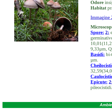
Odore
insi
Habitat
pr
Immagine 
Microscop
Spore:
2:
e
germinativ
10,01(11,2
9,33µm, Q
Basidi:
bi-
µm.
Cheilocisti
32,59(34,0
Caulocisti
Epicute:
2
pileocistidi
Ambie