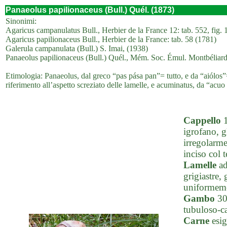
Panaeolus papilionaceus (Bull.) Quél. (1873)
Sinonimi:
Agaricus campanulatus Bull., Herbier de la France 12: tab. 552, fig. 
Agaricus papilionaceus Bull., Herbier de la France: tab. 58 (1781)
Galerula campanulata (Bull.) S. Imai, (1938)
Panaeolus papilionaceus (Bull.) Quél., Mém. Soc. Émul. Montbéliard,
Etimologia: Panaeolus, dal greco “pas pása pan”= tutto, e da “aiólos”= 
riferimento all’aspetto screziato delle lamelle, e acuminatus, da “ac
Cappello
1
igrofano, g
irregolarme
inciso col 
Lamelle
ad
grigiastre,
uniformemen
Gambo
30-
tubuloso-ca
Carne
esig