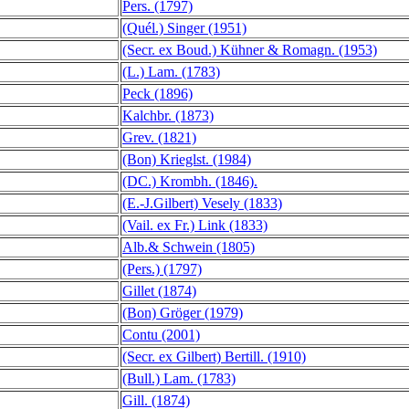
Pers. (1797)
(Quél.) Singer (1951)
(Secr. ex Boud.) Kühner & Romagn. (1953)
(L.) Lam. (1783)
Peck (1896)
Kalchbr. (1873)
Grev. (1821)
(Bon) Krieglst. (1984)
(DC.) Krombh. (1846).
(E.-J.Gilbert) Vesely (1833)
(Vail. ex Fr.) Link (1833)
Alb.& Schwein (1805)
(Pers.) (1797)
Gillet (1874)
(Bon) Gröger (1979)
Contu (2001)
(Secr. ex Gilbert) Bertill. (1910)
(Bull.) Lam. (1783)
Gill. (1874)