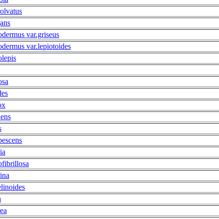
olvatus
gans
odermus var.griseus
odermus var.lepiotoides
olepis
osa
des
ox
uens
s
bescens
ia
ofibrillosa
ina
linoides
a
rea