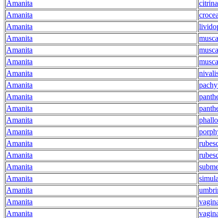
Amanita
citrina
Amanita
croce
Amanita
livido
Amanita
musca
Amanita
muscar
Amanita
muscar
Amanita
nivali
Amanita
pachy
Amanita
panth
Amanita
panthe
Amanita
phallo
Amanita
porph
Amanita
rubes
Amanita
rubes
Amanita
subme
Amanita
simul
Amanita
umbri
Amanita
vagin
Amanita
vagina