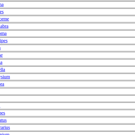
na
es
forme
labra
oma
ipes
a
ae
sa
lla
ysium
ora
a
pes
atus
rarius
hnium