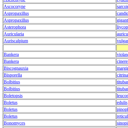
Ascocoryne
sarcoi
Aspropaxillus
candi
Aspropaxillus
gigan
Asterophora
liyco
Auricularia
auricu
Auriscalpium
vulga
Bankera
violas
Bankera
cinere
Biscognauxia
margi
Bisporella
citrina
Bolbitius
tituba
Bolbitius
tituba
Boletopsis
leuco
Boletus
edulis
Boletus
pinop
Boletus
reticu
Bonomyces
sinop