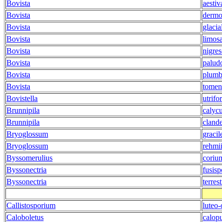
Bovista
aestiv
Bovista
dermo
Bovista
glacia
Bovista
limos
Bovista
nigre
Bovista
palud
Bovista
plumb
Bovista
tomen
Bovistella
utrifo
Brunnipila
calycu
Brunnipila
clande
Bryoglossum
gracil
Bryoglossum
rehmi
Byssomerulius
coriu
Byssonectria
fusisp
Byssonectria
terrest
Callistosporium
luteo
Caloboletus
calop