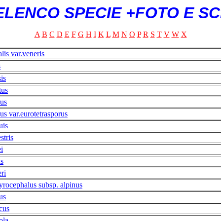
ELENCO SPECIE +FOTO E S
A
B
C
D
E
F
G
H
I
K
L
M
N
O
P
R
S
T
V
W
X
alis var.veneris
s
is
tus
rus
us var.eurotetrasporus
uis
stris
ei
is
ri
yrocephalus subsp. alpinus
us
icus
ola