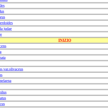
des
dus
teus
perdoides
la judae
re
INIZIO
cens
a
nata
ns var.olivaceus
ns
melaena
hilus
latus
icus