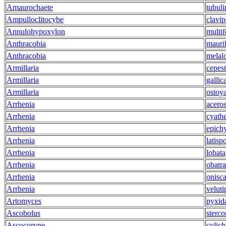
Amaurochaete
tubuli
Ampulloclitocybe
clavip
Annulohypoxylon
multi
Anthracobia
mauri
Anthracobia
melal
Armillaria
cepest
Armillaria
gallic
Armillaria
ostoy
Arrhenia
acero
Arrhenia
cyathe
Arrhenia
epich
Arrhenia
latisp
Arrhenia
lobata
Arrhenia
obatra
Arrhenia
onisc
Arrhenia
veluti
Artomyces
pyxid
Ascobolus
sterco
Ascocoryne
cylic