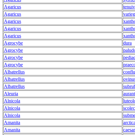
Agaricus
tenuiv
Agaricus
varie
Agaricus
xanth
Agaricus
xanth
Agaricus
xanth
Agrocybe
dura
Agrocybe
palud
Agrocybe
pedia
Agrocybe
praec
Albatrellus
confl
Albatrellus
ovinu
Albatrellus
subru
Aleuria
aurant
Alnicola
luteol
Alnicola
scolec
Alnicola
subme
Amanita
arctic
Amanita
caesa