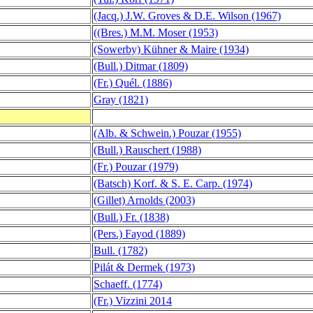
(Jacq.) J.W. Groves & D.E. Wilson (1967)
((Bres.) M.M. Moser (1953)
(Sowerby) Kühner & Maire (1934)
(Bull.) Ditmar (1809)
(Fr.) Quél. (1886)
Gray (1821)
(Alb. & Schwein.) Pouzar (1955)
(Bull.) Rauschert (1988)
(Fr.) Pouzar (1979)
(Batsch) Korf. & S. E. Carp. (1974)
(Gillet) Arnolds (2003)
(
Bull.) Fr. (1838)
(Pers.) Fayod (1889)
Bull. (1782)
Pilát & Dermek (1973)
Schaeff. (1774)
(Fr.) Vizzini 2014