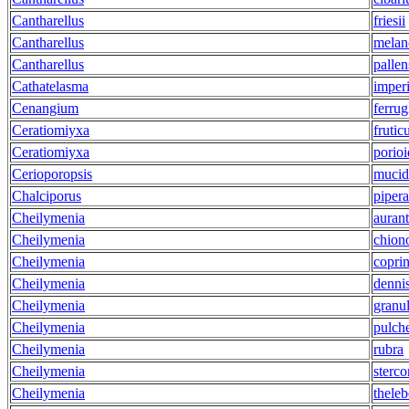
Cantharellus
friesii
Cantharellus
melan
Cantharellus
pallen
Cathatelasma
imperi
Cenangium
ferru
Ceratiomiyxa
frutic
Ceratiomiyxa
porioi
Cerioporopsis
mucid
Chalciporus
pipera
Cheilymenia
auran
Cheilymenia
chion
Cheilymenia
coprin
Cheilymenia
dennis
Cheilymenia
granul
Cheilymenia
pulch
Cheilymenia
rubra
Cheilymenia
sterco
Cheilymenia
theleb