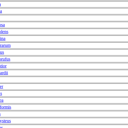
a
sa
osa
olens
ina
erarum
sus
orufus
tior
ardii
er
ns
ea
formis
a
ysteus
us