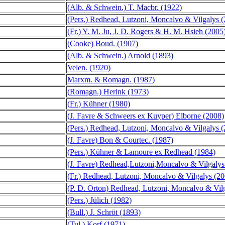
(Alb. & Schwein.) T. Macbr. (1922)
(Pers.) Redhead, Lutzoni, Moncalvo & Vilgalys 
(Fr.) Y. M. Ju, J. D. Rogers & H. M. Hsieh (2005
(Cooke) Boud. (1907)
(Alb. & Schwein.) Arnold (1893)
Velen. (1920)
Marxm. & Romagn. (1987)
(Romagn.) Herink (1973)
(Fr.) Kühner (1980)
(J. Favre & Schweers ex Kuyper) Elborne (2008)
(Pers.) Redhead, Lutzoni, Moncalvo & Vilgalys 
(J. Favre) Bon & Courtec. (1987)
(Pers.) Kühner & Lamoure ex Redhead (1984)
(J. Favre) Redhead,Lutzoni,Moncalvo & Vilgalys
(Fr.) Redhead, Lutzoni, Moncalvo & Vilgalys (20
(P. D. Orton) Redhead, Lutzoni, Moncalvo & Vil
(Pers.) Jülich (1982)
(Bull.) J. Schröt (1893)
(Tul.) Korf (1971)