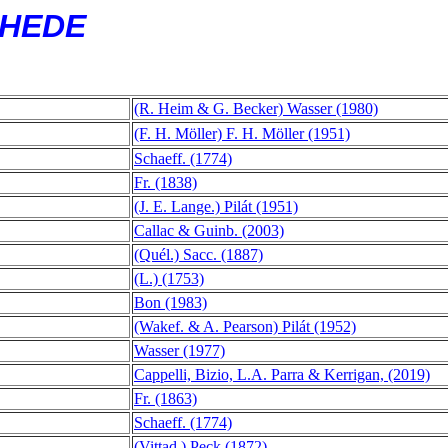
CHEDE
(R. Heim & G. Becker) Wasser (1980)
(F. H. Möller) F. H. Möller (1951)
Schaeff. (1774)
Fr. (1838)
(J. E. Lange.) Pilát (1951)
Callac & Guinb. (2003)
(Quél.) Sacc. (1887)
(L.) (1753)
Bon (1983)
(Wakef. & A. Pearson) Pilát (1952)
Wasser (1977)
Cappelli, Bizio, L.A. Parra & Kerrigan, (2019)
Fr. (1863)
Schaeff. (1774)
(Vittad.) Peck (1872)