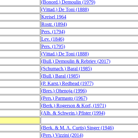
(Bonord.) Demoulin (1979)
(Vittad.) De Toni (1888)
Kreisel 1964
Rostr. (1894)
Pers. (1794)
Lev. (1846)
Pers. (1795)
(Vittad.) De Toni (1888)
(Bull.) Demoulin & Rebriev (2017)
(Schumach.) Baral (1985)
(Bull.) Baral (1985)
(P. Karst.) Redhead (1977)
(Bres.) Ohenoja (1996)
(Pers.) Parmasto (1967)
(Berk.) Rogerson & Korf, (1971)
(Alb. & Schwein.) Pfister (1994)
(Berk. & M. A. Curtis) Singer (1946)
(Pers.) Vizzini (2014)