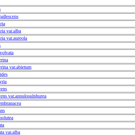
a
pallescens
ria
ia var.alba
ia var.aureola
s
volvata
erina
rina var.abietum
ides
yria
cens
cens var.annulosulphurea
mbranacea
ans
nolutea
ata
ta var.alba