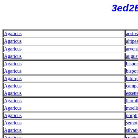
3ed2
Agaricus
aestiv
Agaricus
altipe
Agaricus
arvens
Agaricus
augus
Agaricus
bispo
Agaricus
bispor
Agaricus
bitorq
Agaricus
campe
Agaricus
essett
Agaricus
litoral
Agaricus
moelle
Agaricus
porph
Agaricus
semot
Agaricus
silvat
Agaricus
sylvic