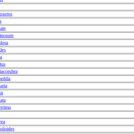
oxeros
s
ale
ginosum
ulosa
des
a
tus
tiacorubra
ophila
aria
ii
ata
errima
rea
oiloides