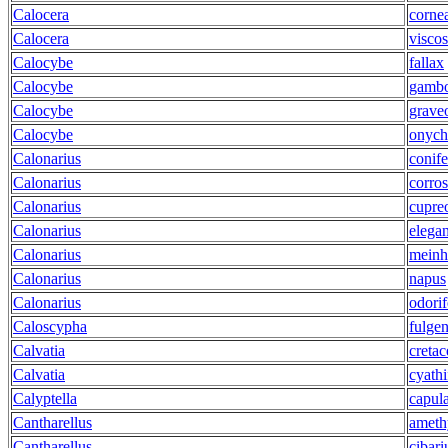
Calocera
corne
Calocera
visco
Calocybe
fallax
Calocybe
gamb
Calocybe
grave
Calocybe
onych
Calonarius
conif
Calonarius
corro
Calonarius
cupre
Calonarius
elegan
Calonarius
meinh
Calonarius
napus
Calonarius
odorif
Caloscypha
fulge
Calvatia
cretac
Calvatia
cyathi
Calyptella
capul
Cantharellus
ameth
Cantharellus
cibari