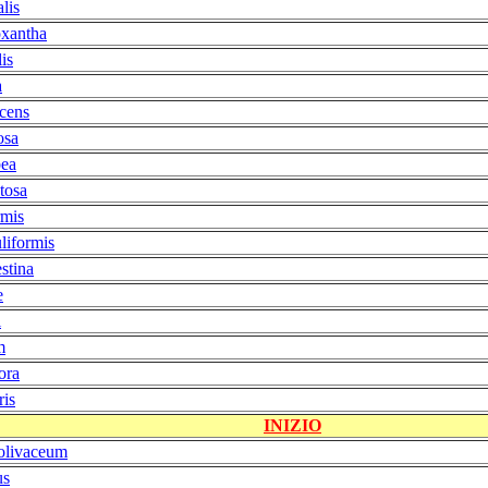
alis
xantha
lis
a
scens
osa
ea
tosa
rmis
liformis
stina
e
i
m
ora
ris
INIZIO
-olivaceum
us