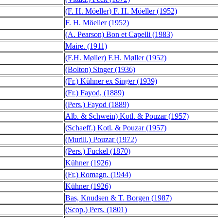
(F. H. Möeller) F. H. Möeller (1952)
F. H. Möeller (1952)
(A. Pearson) Bon et Capelli (1983)
Maire. (1911)
(F.H. Møller) F.H. Møller (1952)
(Bolton) Singer (1936)
(Fr.) Kühner ex Singer (1939)
(Fr.) Fayod, (1889)
(Pers.) Fayod (1889)
Alb. & Schwein) Kotl. & Pouzar (1957)
(Schaeff.) Kotl. & Pouzar (1957)
(Murill.) Pouzar (1972)
(Pers.) Fuckel (1870)
Kühner (1926)
(Fr.) Romagn. (1944)
Kühner (1926)
Bas, Knudsen & T. Borgen (1987)
(Scop.) Pers. (1801)